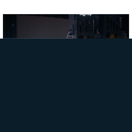
Polymer 3D-Druck
Der Polymer-3D-Druck ist ein additives
Fertigungsverfahren, bei dem dreidimensionale Objekte
aus Polymeren schichtweise aufgebaut werden.